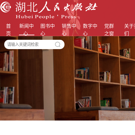
首
新闻中
图书中
销售中
数字中
党群
关于
页
心
心
心
心
之窗
们