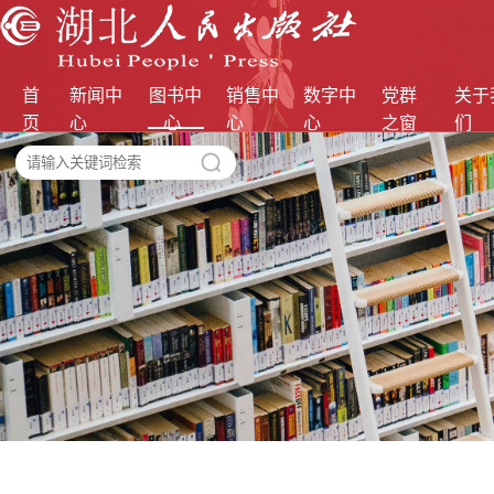
首
新闻中
图书中
销售中
数字中
党群
关于
页
心
心
心
心
之窗
们