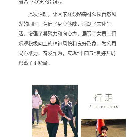
前留下珍贵的合影。
此次活动，让
大家
在领略
森林公园
自然风
光的同时，强健了身心体魄，活跃了文化生
活，增强了凝聚力和向心力，展
现
了女员工
们
乐观
积极
向上的精神风貌和良好形象
，为公司
凝心聚力，奋发作为，实现
“十四五”良好开局
积蓄了正能量。