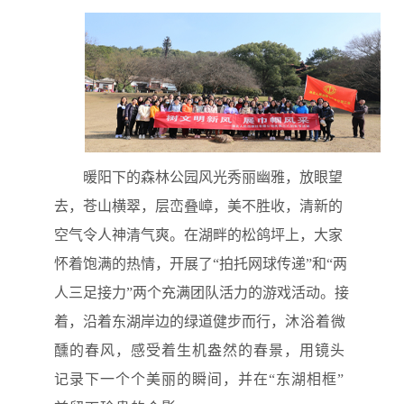
暖阳下的
森林公园风光秀丽幽雅，放眼望
去，苍山横翠，层峦叠嶂，美不胜收
，
清新的
空气令人神清气爽
。在湖畔的松鸽坪上，大家
怀着饱满的热情，开展了
“拍托网球传递”和“两
人三足接力”两个
充满
团队活力的游戏
活动。接
着，沿着东湖岸边的绿道健步而行，
沐浴着微
醺的春风，感受着生机盎然的春景，用镜头
记录下一个个美丽的瞬间，并在
“东湖相框”