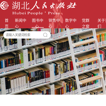
首
新闻中
图书中
销售中
数字中
党群
关于
页
心
心
心
心
之窗
们