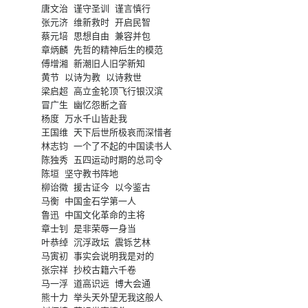
唐文治 谨守圣训 谨言慎行

张元济 维新救时 开启民智

蔡元培 思想自由 兼容并包

章炳麟 先哲的精神后生的模范

傅增湘 新潮旧人旧学新知

黄节 以诗为教 以诗救世

梁启超 高立金轮顶飞行银汉滨

冒广生 幽忆怨断之音

杨度 万水千山皆赴我

王国维 天下后世所极哀而深惜者

林志钧 一个了不起的中国读书人

陈独秀 五四运动时期的总司令

陈垣 坚守教书阵地

柳诒徵 援古证今 以今鉴古

马衡 中国金石学第一人

鲁迅 中国文化革命的主将

章士钊 是非荣辱一身当

叶恭绰 沉浮政坛 震铄艺林

马寅初 事实会说明我是对的

张宗祥 抄校古籍六千卷

马一浮 道高识远 博大会通

熊十力 举头天外望无我这般人
