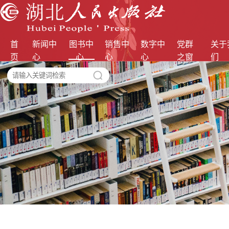
首
新闻中
图书中
销售中
数字中
党群
关于
页
心
心
心
心
之窗
们