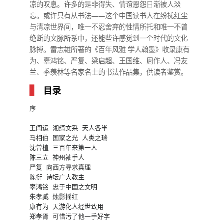
凉的叹息。许多的是非得失、情谊恩怨日渐被人淡
忘。或许只有从书法——这个中国读书人在纷扰红尘
与清凉世界间，唯一不忍舍弃的性情所托和唯一不曾
绝断的文脉所系中，还能些许感觉到一个时代的文化
脉搏。雷志雄所著的《百年风雅 学人翰墨》收录康有
为、辜鸿铭、严复、梁启超、王国维、周作人、冯友
兰、季羡林等名家名士的书法作品集，供读者鉴赏。
目录
序

王闺运 湘绮文采 天人各半

马相伯 国家之光 人类之瑞

沈曾植 三百年来第一人

陈三立 神州袖手人

严复 向西方寻求真理

陈衍 诗坛广大教主

辜鸿铭 忠于中国之文明

朱孝臧 烛影摇红

康有为 天游化人经世致用

郑孝胥 可惜污了他一手好字
