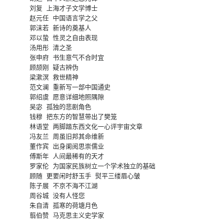
刘复 上海才子文学博士

赵元任 中国语言学之父

郭沫若 新诗的奠基人

邓以蛰 性灵之自由表现

汤用彤 清之圣

张申府 书生意气不合时宜

顾颉刚 疑古辨伪

梁漱溟 救世精神

范文澜 重新写一部中国通史

郭绍虞 愿意详细地照隅隙

吴宓 孤独的悲剧角色

钱穆 把东方的智慧带出了樊笼

林语堂 两脚踏东西文化一心评宇宙文章

冯友兰 周虽旧邦其命维新

董作宾 出身阑阅思崇儒业

傅斯年 人间最稀有的天才

罗家伦 为国家民族树立一个学术独立的基础

顾随 更要闲时舒玉手 熨平三缕眉心皱

陈子展 不京不海不江湖

周谷城 没有人怪您

朱自清 孤寒的荷塘月色

翦伯赞 马克思主义史学家
