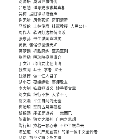
刘师培 莫识世事情伪

吕思勉 详考史事求其真相

吴梅 据旧律以谐新声

谢无量 风骨苍润 奇丽清新

马叙伦 士林俊彦 挂冠教授 人民公仆

周作人 软语灯边枯荷冷饭

张东荪 书生谋国直堪笑

黄侃 骇俗惊世遭天妒

蒋梦麟 折肱磨练 至柔至刚

张君劢 明珠暗投屡遭弃

丁文江 出山要比在山清

钱玄同 斗士 学者 义士

钱基博 做一仁人君子

胡小石 孤峻绝物 事师敬友

李大钊 铁肩担道义 妙手著文章

刘文典 细行不护 大节不亏

翁文灏 平生自问尚无羞

梅贻琦 堂前古月照孤松

黎锦熙 能如是道者 一焉而已

陈寅恪 独立之精神 自由之思想

陶行知 捧着一颗心来 不带半根草去

陈望道 《共产党宣言》的第一位中文全译者

胡适 首举义旗之急先锋
