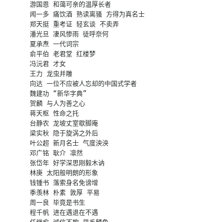
游国恩 和蔼可亲的温厚长者

闻一多 痛饮酒 熟读离骚 方得为真名士

郑天挺 重考证 轻玄谈 不卖弄

潘光旦 凄风惨雨 徒呼奈何

夏承焘 一代词宗

俞平伯 老君堂 红楼梦

冯沅君 才女

王力 龙虫并雕

向达 一位不应被人忘却的中国式学者

魏建功 “新华字典”

贺麟 与人为善之心

蒋天枢 性命之托

台静农 龙坡丈室歇脚庵

梁实秋 隐于旋涡之外后

叶公超 新月名士 气度泱泱

邓广铭 耿介 凛然

张岱年 好学深思刚毅木讷

林庚 太阳般明朗的形象

钱锺书 落索身名免谤增

季羡林 朴素 敦厚 平易

周一良 毕竟是书生

程千帆 进在遇退在不遇
